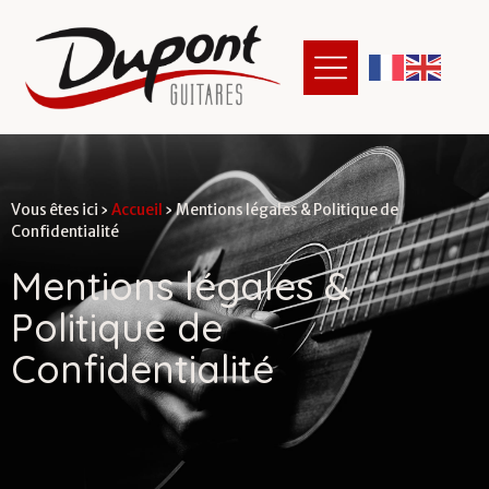
Vous êtes ici ›
Accueil
›
Mentions légales & Politique de
Confidentialité
M
e
n
t
i
o
n
s
l
é
g
a
l
e
s
&
P
o
l
i
t
i
q
u
e
d
e
C
o
n
f
d
e
n
t
i
a
l
i
t
é