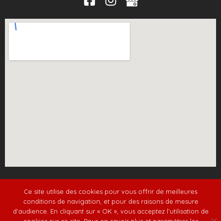
Plan du site
/
Mentions légales et politique de
Ce site utilise des cookies pour vous offrir de meilleures
confidentialité
conditions de navigation, et pour des raisons de mesure
d’audience. En cliquant sur « OK », vous acceptez l’utilisation de