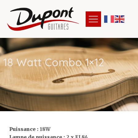
1
8
W
a
t
t
C
o
m
b
o
1
×
1
2
Puissance :
18W
Lampe de puissance :
2 x EL84