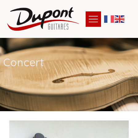
C
o
n
c
e
r
t