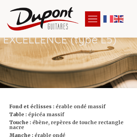
E
X
C
E
L
L
E
N
C
E
(
t
y
p
e
L
5
)
Fond et éclisses :
érable ondé massif
Table :
épicéa massif
Touche :
ébène, repères de touche rectangle
nacre
Manche :
érable ondé