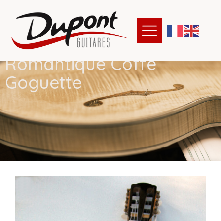
R
o
m
a
n
t
i
q
u
e
C
o
f
e
G
o
g
u
e
t
t
e