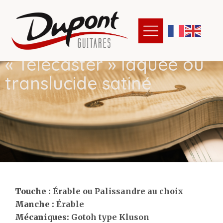
«
T
e
l
e
c
a
s
t
e
r
»
l
a
q
u
é
e
o
u
t
r
a
n
s
l
u
c
i
d
e
s
a
t
i
n
é
Touche :
Érable ou Palissandre au choix
Manche :
Érable
Mécaniques:
Gotoh type Kluson