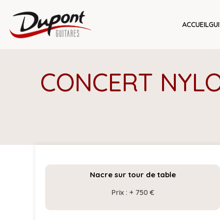
ACCUEIL
GU
C
O
N
C
E
R
T
N
Y
L
Nacre sur tour de table
Prix : + 750 €