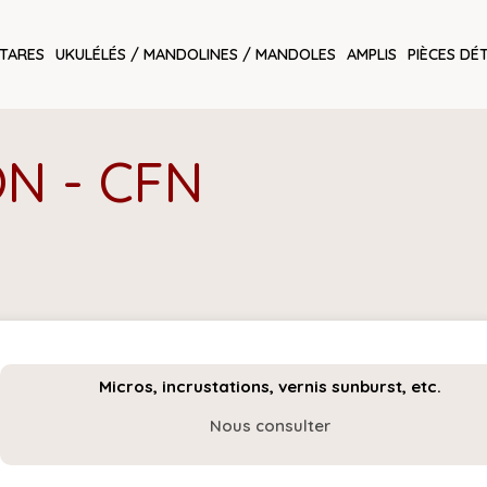
ITARES
UKULÉLÉS / MANDOLINES / MANDOLES
AMPLIS
PIÈCES DÉ
O
N
-
C
F
N
Micros, incrustations, vernis sunburst, etc.
Nous consulter