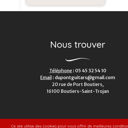
Nous trouver
Téléphone
:
05 45 32 54 10
Email
:
dupontguitars@gmail.com
20 rue de Port Boutiers,
16100 Boutiers-Saint-Trojan
Plan du s
Ce site utilise des cookies pour vous offrir de meilleures conditi