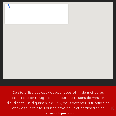
Plan du site
/
Mentions légales et politique de
Ce site utilise des cookies pour vous offrir de meilleures
confidentialité
conditions de navigation, et pour des raisons de mesure
d’audience. En cliquant sur « OK », vous acceptez l’utilisation de
cookies sur ce site. Pour en savoir plus et paramétrer les
cookies
cliquez-ici
.